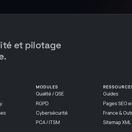
té et pilotage
e.
MODULES
RESSOURCE
Qualité / QSE
Guides
y
RGPD
Pages SEO e
les
Cybersécurité
France & Out
PCA / ITSM
Sitemap XML