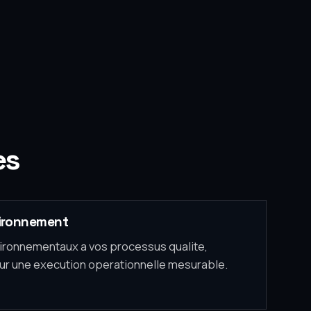
es
ironnement
vironnementaux a vos processus qualite,
our une execution operationnelle mesurable.